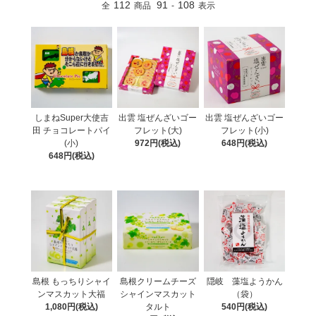
112
91
108
全
商品
-
表示
しまねSuper大使吉
出雲 塩ぜんざいゴー
出雲 塩ぜんざいゴー
田 チョコレートパイ
フレット(大)
フレット(小)
(小)
972円(税込)
648円(税込)
648円(税込)
島根 もっちりシャイ
島根クリームチーズ
隠岐 藻塩ようかん
ンマスカット大福
シャインマスカット
（袋）
1,080円(税込)
タルト
540円(税込)