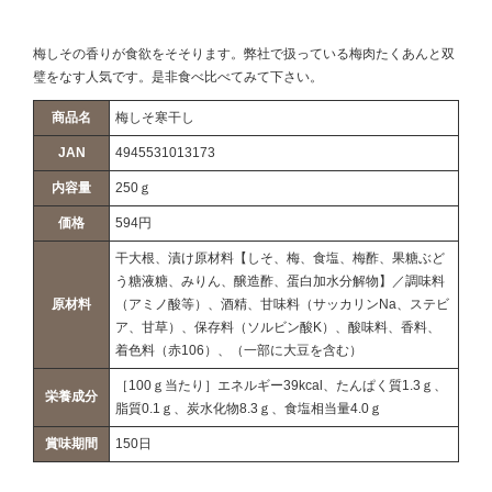
梅しその香りが食欲をそそります。弊社で扱っている梅肉たくあんと双
璧をなす人気です。是非食べ比べてみて下さい。
商品名
梅しそ寒干し
JAN
4945531013173
内容量
250ｇ
価格
594円
干大根、漬け原材料【しそ、梅、食塩、梅酢、果糖ぶど
う糖液糖、みりん、醸造酢、蛋白加水分解物】／調味料
原材料
（アミノ酸等）、酒精、甘味料（サッカリンNa、ステビ
ア、甘草）、保存料（ソルビン酸K）、酸味料、香料、
着色料（赤106）、（一部に大豆を含む）
［100ｇ当たり］エネルギー39kcal、たんぱく質1.3ｇ、
栄養成分
脂質0.1ｇ、炭水化物8.3ｇ、食塩相当量4.0ｇ
賞味期間
150日