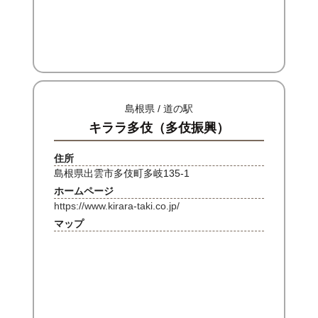
島根県 / 道の駅
キララ多伎（多伎振興）
住所
島根県出雲市多伎町多岐135-1
ホームページ
https://www.kirara-taki.co.jp/
マップ