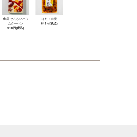
出雲 ぜんざいバウ
ほたて自慢
ムクーヘン
648円(税込)
918円(税込)