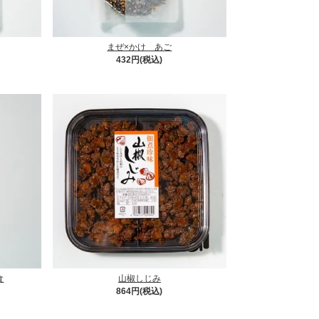
まぜ×かけ あご
432円(税込)
食
山椒しじみ
864円(税込)