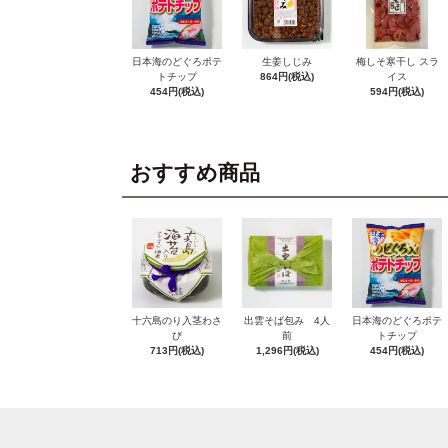
日本海のどぐろポテ
生姜しじみ
梅しそ寒干し スラ
トチップ
864円(税込)
イス
454円(税込)
594円(税込)
おすすめ商品
十六島のり入茎わさ
出雲そば包み 4人
日本海のどぐろポテ
び
前
トチップ
713円(税込)
1,296円(税込)
454円(税込)