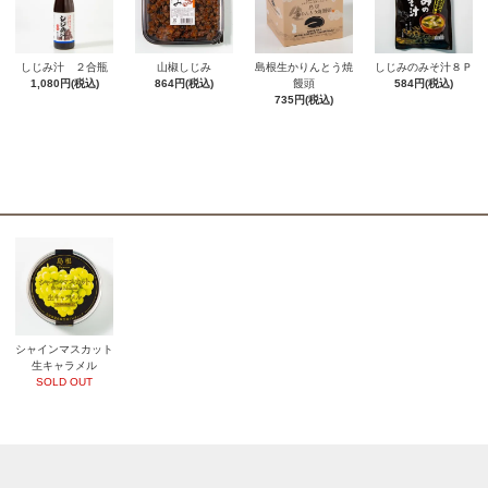
しじみ汁 ２合瓶
山椒しじみ
島根生かりんとう焼
しじみのみそ汁８Ｐ
1,080円(税込)
864円(税込)
饅頭
584円(税込)
735円(税込)
シャインマスカット
生キャラメル
SOLD OUT