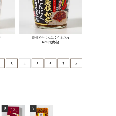
噌
島根和牛にんにくうまだれ
670円(税込)
3
4
5
6
7
>
8
9