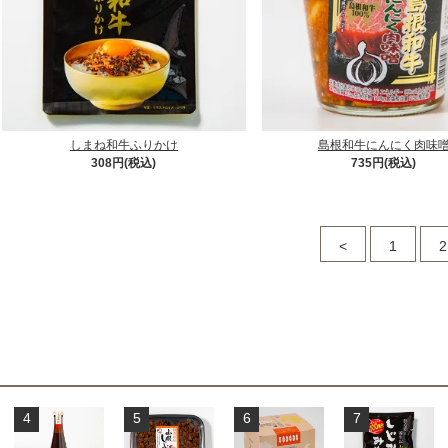
しまね和牛ふりかけ
島根和牛にんにく肉味
308円(税込)
735円(税込)
<
1
2
4
5
6
7