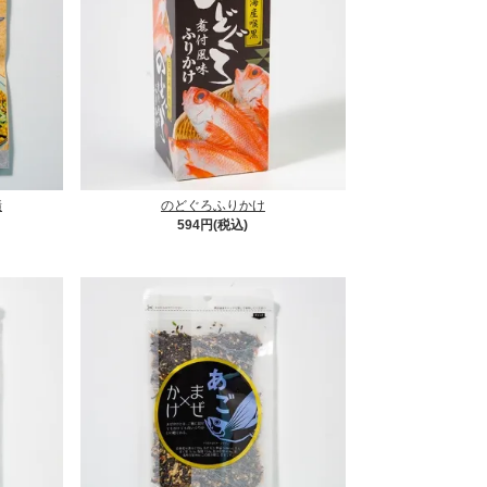
漬
のどぐろふりかけ
594円(税込)