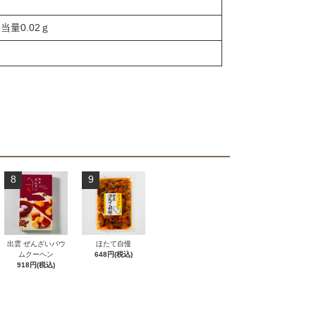
当量0.02ｇ
8
9
出雲 ぜんざいバウ
ほたて自慢
ムクーヘン
648円(税込)
918円(税込)