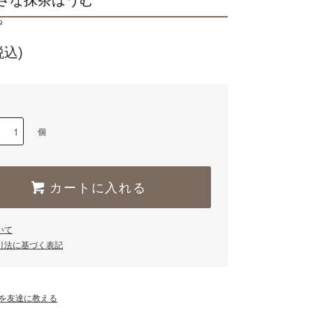
さな抹茶ばうむ
9
税込)
個
カートに入れる
いて
引法に基づく表記
を友達に教える