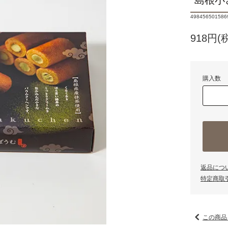
島根小
498456501586
918円(
購入数
返品につ
特定商取
この商品