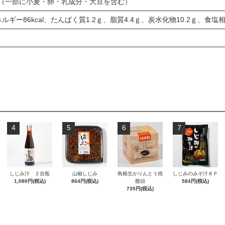
（一部に小麦・卵・乳成分・大豆を含む）
ギー86kcal、たんぱく質1.2ｇ、脂質4.4ｇ、炭水化物10.2ｇ、食塩相
4
5
6
7
しじみ汁 ２合瓶
山椒しじみ
島根生かりんとう焼
しじみのみそ汁８Ｐ
1,080円(税込)
864円(税込)
饅頭
584円(税込)
735円(税込)