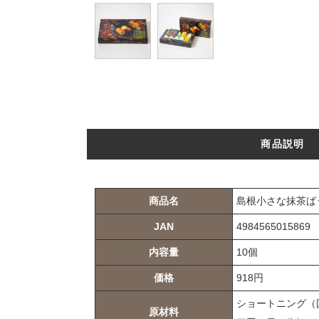
商品説明
商品名
島根小さな抹茶ば
JAN
4984565015869
内容量
10個
価格
918円
ショートニング（
原材料