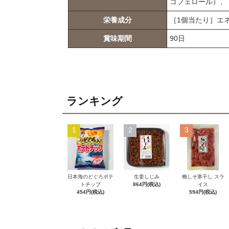
コフェロール）、
栄養成分
［1個当たり］エネル
賞味期間
90日
ランキング
1
2
3
日本海のどぐろポテ
生姜しじみ
梅しそ寒干し スラ
トチップ
864円(税込)
イス
454円(税込)
594円(税込)