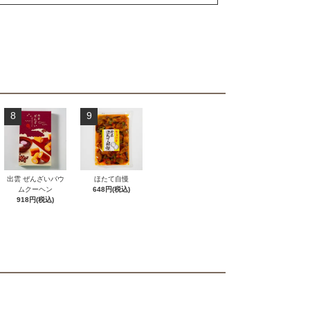
8
9
出雲 ぜんざいバウ
ほたて自慢
ムクーヘン
648円(税込)
918円(税込)