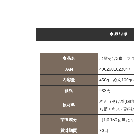
商品説明
商品名
出雲そば3食 ス
JAN
4962601023047
内容量
450g（めん100g
価格
983円
めん（そば粉(国
原材料
お節エキス／調味
栄養成分
［1食150ｇ当たり
賞味期間
90日