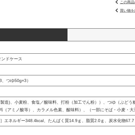
この商品
買い物を
タンドケース
×3、つゆ50g×3）
内製造)、小麦粉、食塩／酸味料、打粉（加工でん粉））、つゆ（ぶどう
料（アミノ酸等）、カラメル色素、酸味料）、（一部にそば・小麦・大
］エネルギー348.4kcal、たんぱく質14.9ｇ、脂質2.0ｇ、炭水化物67.