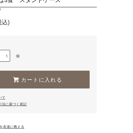
ば3食 スタンドケース
7
税込)
個
カートに入れる
いて
引法に基づく表記
を友達に教える