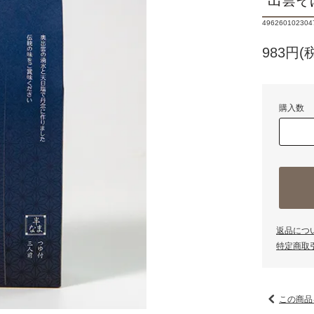
出雲そ
496260102304
983円(
購入数
返品につ
特定商取
この商品