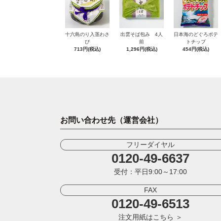
十六島のり入茎わさ
出雲そば包み 4人
日本海のどぐろポテ
び
前
トチップ
713円(税込)
1,296円(税込)
454円(税込)
お問い合わせ先（運営会社）
フリーダイヤル
0120-49-6637
受付：平日9:00～17:00
FAX
0120-49-6513
注文用紙はこちら ＞