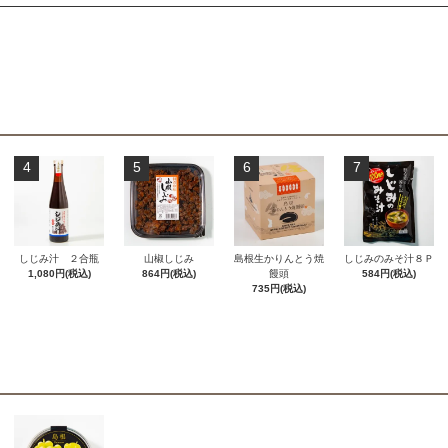
4
5
6
7
しじみ汁 ２合瓶
山椒しじみ
島根生かりんとう焼
しじみのみそ汁８Ｐ
1,080円(税込)
864円(税込)
饅頭
584円(税込)
735円(税込)