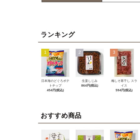
ランキング
1
2
3
日本海のどぐろポテ
生姜しじみ
梅しそ寒干し スラ
トチップ
864円(税込)
イス
454円(税込)
594円(税込)
おすすめ商品