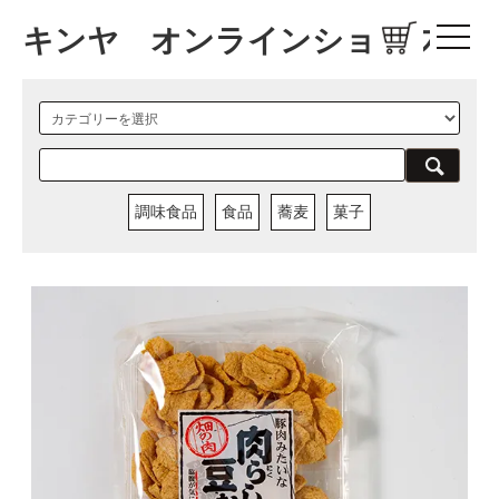
キンヤ オンラインショップ
調味食品
食品
蕎麦
菓子