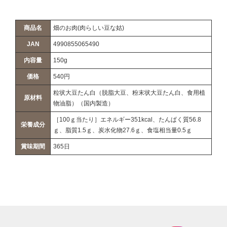
商品名
畑のお肉(肉らしい豆な姑)
JAN
4990855065490
内容量
150g
価格
540円
粒状大豆たん白（脱脂大豆、粉末状大豆たん白、食用植
原材料
物油脂）（国内製造）
［100ｇ当たり］エネルギー351kcal、たんぱく質56.8
栄養成分
ｇ、脂質1.5ｇ、炭水化物27.6ｇ、食塩相当量0.5ｇ
賞味期間
365日