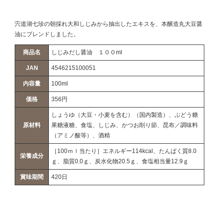
宍道湖七珍の朝採れ大和しじみから抽出したエキスを、本醸造丸大豆醤
油にブレンドしました。
商品名
しじみだし醤油 １００ml
JAN
4546215100051
内容量
100ml
価格
356円
しょうゆ（大豆・小麦を含む）（国内製造）、ぶどう糖
原材料
果糖液糖、食塩、しじみ、かつお削り節、昆布／調味料
（アミノ酸等）、酒精
［100ｍｌ当たり］エネルギー114kcal、たんぱく質8.0
栄養成分
ｇ、脂質0.0ｇ、炭水化物20.5ｇ、食塩相当量12.9ｇ
賞味期間
420日