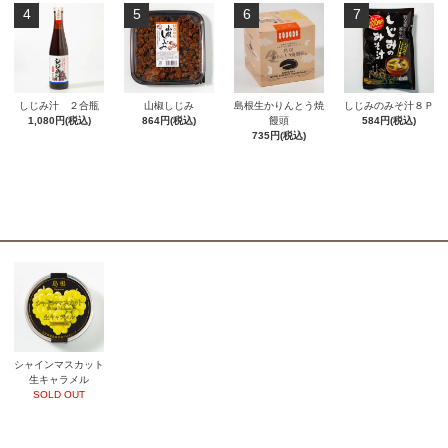
4
5
6
7
しじみ汁 ２合瓶
山椒しじみ
島根生かりんとう焼
しじみのみそ汁８Ｐ
1,080円(税込)
864円(税込)
饅頭
584円(税込)
735円(税込)
シャインマスカット
生キャラメル
SOLD OUT