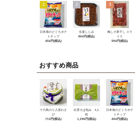
1
2
3
日本海のどぐろポテ
生姜しじみ
梅しそ寒干し スラ
トチップ
864円(税込)
イス
454円(税込)
594円(税込)
おすすめ商品
十六島のり入茎わさ
出雲そば包み 4人
日本海のどぐろポテ
び
前
トチップ
713円(税込)
1,296円(税込)
454円(税込)