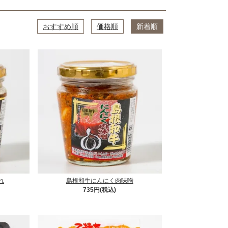
おすすめ順
価格順
新着順
れ
島根和牛にんにく肉味噌
735円(税込)