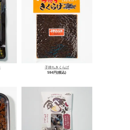
ー
子持ちきくらげ
594円(税込)