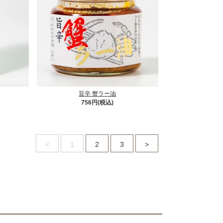
旨辛 蟹ラー油
756円(税込)
<
1
2
3
>