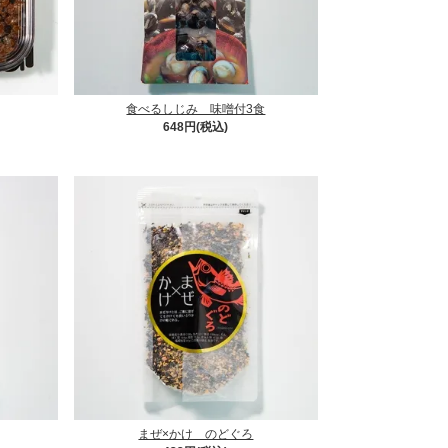
食べるしじみ 味噌付3食
648円(税込)
まぜ×かけ のどぐろ