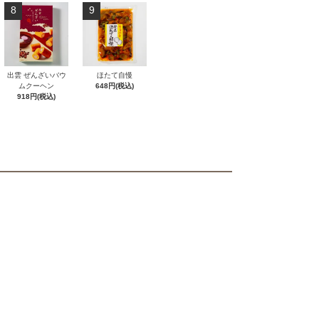
8
9
出雲 ぜんざいバウ
ほたて自慢
ムクーヘン
648円(税込)
918円(税込)