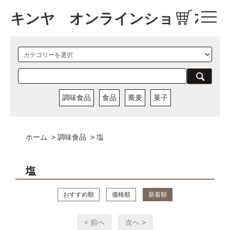
キンヤ オンラインショップ
調味食品
食品
蕎麦
菓子
ホーム
>
調味食品
>
塩
塩
おすすめ順
価格順
新着順
< 前へ
次へ >