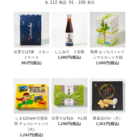
112
91
108
全
商品
-
表示
出雲そば3食 スタン
しじみ汁 ２合瓶
島根 もっちりシャイ
ドケース
1,080円(税込)
ンマスカット大福
983円(税込)
1,080円(税込)
しまねSuper大使吉
出雲そば包み 4人前
黄金ほのか（大）
田 チョコレートパイ
1,296円(税込)
1,361円(税込)
(大)
1,242円(税込)