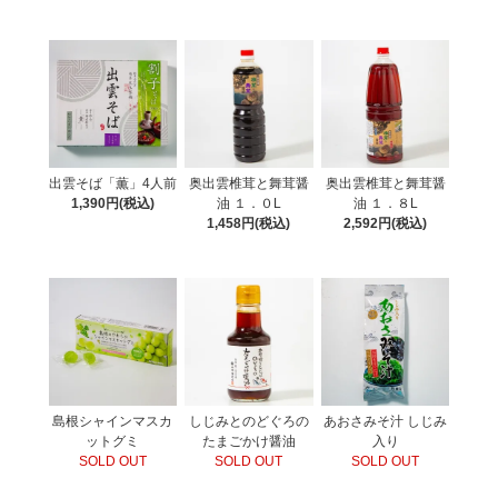
出雲そば「薫」4人前
奥出雲椎茸と舞茸醤
奥出雲椎茸と舞茸醤
1,390円(税込)
油 １．０L
油 １．８L
1,458円(税込)
2,592円(税込)
島根シャインマスカ
しじみとのどぐろの
あおさみそ汁 しじみ
ットグミ
たまごかけ醤油
入り
SOLD OUT
SOLD OUT
SOLD OUT