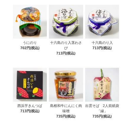
うにのり
十六島のり入茎わさ
十六島のり入
702円(税込)
び
713円(税込)
713円(税込)
西浜芋きんつば
島根和牛にんにく肉
出雲そば 2人前紙袋
713円(税込)
味噌
「縁」
735円(税込)
735円(税込)