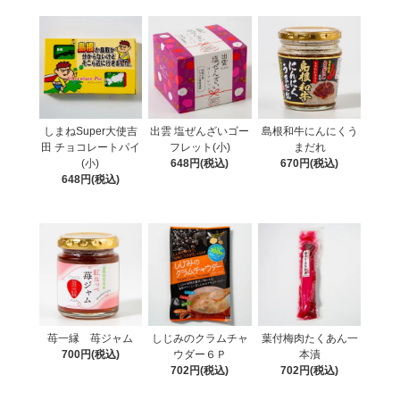
しまねSuper大使吉
出雲 塩ぜんざいゴー
島根和牛にんにくう
田 チョコレートパイ
フレット(小)
まだれ
(小)
648円(税込)
670円(税込)
648円(税込)
苺一縁 苺ジャム
しじみのクラムチャ
葉付梅肉たくあん一
700円(税込)
ウダー６Ｐ
本漬
702円(税込)
702円(税込)