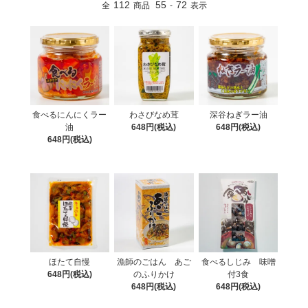
112
55
72
全
商品
-
表示
食べるにんにくラー
わさびなめ茸
深谷ねぎラー油
油
648円(税込)
648円(税込)
648円(税込)
ほたて自慢
漁師のごはん あご
食べるしじみ 味噌
648円(税込)
のふりかけ
付3食
648円(税込)
648円(税込)